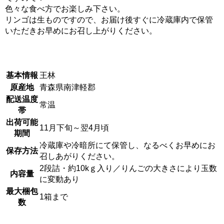
色々な食べ方でお楽しみ下さい。
リンゴは生ものですので、お届け後すぐに冷蔵庫内で保管
いただきお早めにお召し上がりください。
基本情報
王林
原産地
青森県南津軽郡
配送温度
常温
帯
出荷可能
11月下旬～翌4月頃
期間
冷蔵庫や冷暗所にて保管し、なるべくお早めにお
保存方法
召しあがりください。
2段詰・約10kｇ入り／りんごの大きさにより玉数
内容量
に変動あり
最大梱包
1箱まで
数