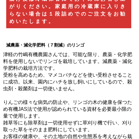
がりください。家庭用の冷蔵庫に入りき
らない場合は１段詰めでのご注文をお勧
めいたします。
減農薬・減化学肥料（７割減）のリンゴ
津軽の竹嶋有機農園さんでは、可能な限り、農薬・化学肥
料を使用しないでリンゴを栽培しています。減農薬・減化
学肥料の栽培方法です。
受粉を高めるため、マメコバチなどを使い受粉させること
に成功。以来、園内にハチを放し飼いにしているので、殺
虫剤・殺菌剤は一切使いません。
りんごの様々な病気の防止や、リンゴの木の健康を保つた
め有機JAS法で使用が認められている資材を必要最小限の
量で使用します。
雑草等にも除草剤は一切使用せずに草刈り機で行い、刈り
取った草をそのまま肥料にしています。
お客様の健康や、その土地の自然や生態系を考えながら栽