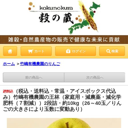
カート
ログイン
検索
ホーム
＞
竹嶋有機農園のりんご
前の商品へ
次の商品へ
（税込・送料込・常温・アイスボックス代込
み）竹嶋有機農園の王林（家庭用・減農薬・減化学
肥料（７割減））2段詰・約10kg（26～40玉／りん
ごの大きさにより玉数に変動あり）