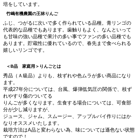
培をしています。
竹嶋有機農園の王林りんご
ふじ、つがるに次いで多く作られている品種。青リンゴの
代表的な品種でもあります。歯触りもよく、なんといって
も甘味の強い品種で果汁の多い事でファンの多い品種でも
あります。貯蔵性に優れているので、春先まで食べられる
嬉しいリンゴです。
＜B品 家庭用＞りんごとは
秀品（Ａ級品）よりも、枝ずれや色ムラが多い商品になり
ます。
平成27年分については、台風、爆弾低気圧の関係で、枝ず
れやすり傷のついてる
りんごが多くなります。生食する場合については、可食部
分が少し減りますが、
ジュース、ジャム、スムージー、アップルパイ作りにはか
なりオススメいたします。
栽培方法はA品と変わらない為、味については遜色ない状態
ですので！