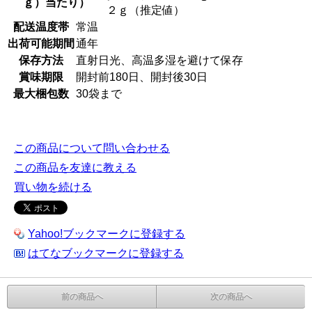
ｇ）当たり）
２ｇ（推定値）
配送温度帯
常温
出荷可能期間
通年
保存方法
直射日光、高温多湿を避けて保存
賞味期限
開封前180日、開封後30日
最大梱包数
30袋まで
この商品について問い合わせる
この商品を友達に教える
買い物を続ける
Yahoo!ブックマークに登録する
はてなブックマークに登録する
前の商品へ
次の商品へ