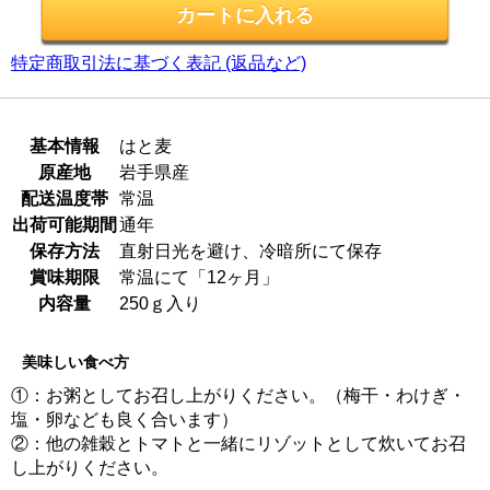
特定商取引法に基づく表記 (返品など)
基本情報
はと麦
原産地
岩手県産
配送温度帯
常温
出荷可能期間
通年
保存方法
直射日光を避け、冷暗所にて保存
賞味期限
常温にて「12ヶ月」
内容量
250ｇ入り
美味しい食べ方
①：お粥としてお召し上がりください。（梅干・わけぎ・
塩・卵なども良く合います）
②：他の雑穀とトマトと一緒にリゾットとして炊いてお召
し上がりください。