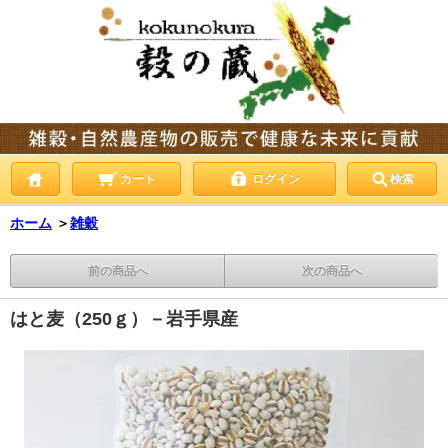
カート
ログイン
検索
ホーム
＞
雑穀
前の商品へ
次の商品へ
はと麦（250ｇ）－岩手県産